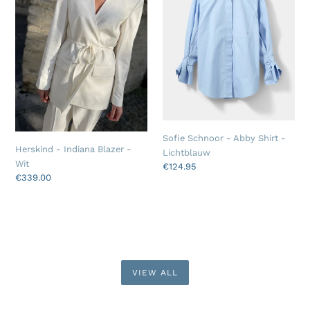
Blazer
Abby
-
Shirt
Wit
-
Lichtblauw
Sofie Schnoor - Abby Shirt -
Herskind - Indiana Blazer -
Lichtblauw
Wit
Regular
€124.95
Regular
€339.00
price
price
VIEW ALL