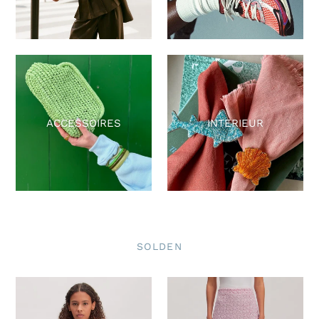
ACCESSOIRES
INTERIEUR
SOLDEN
Edited
Edited
-
-
Cleo
Xue