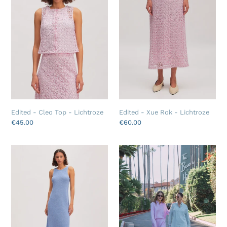
Top
Rok
-
-
Lichtroze
Lichtroze
Edited - Cleo Top - Lichtroze
Edited - Xue Rok - Lichtroze
Regular
€45.00
Regular
€60.00
price
price
Edited
Les
-
Soeurs
Leila
-
Kleed
Ayla
-
Broek
Blauw
-
Roze