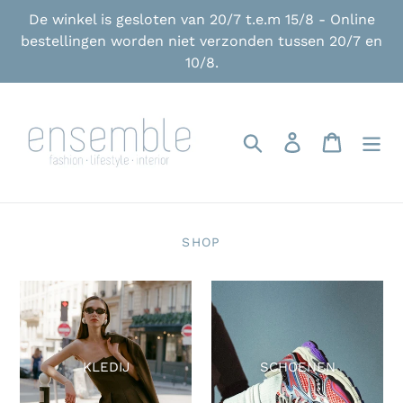
Skip
De winkel is gesloten van 20/7 t.e.m 15/8 - Online
to
bestellingen worden niet verzonden tussen 20/7 en
content
10/8.
Search
Log in
Cart
SHOP
KLEDIJ
SCHOENEN