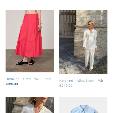
price
Herskind
Herskind
-
-
Greta
Alina
Rok
Broek
-
-
Rood
Wit
Herskind - Greta Rok - Rood
Herskind - Alina Broek - Wit
Regular
€199.00
Regular
€249.00
price
price
Herskind
Sofie
-
Schnoor
Indiana
-