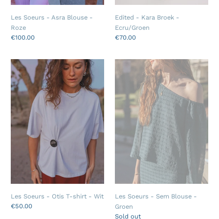
Edited - Kara Broek -
Les Soeurs - Asra Blouse -
Ecru/Groen
Roze
Regular
€70.00
Regular
€100.00
price
price
Les
Les
Soeurs
Soeurs
-
-
Otis
Sem
T-
Blouse
shirt
-
-
Groen
Wit
Les Soeurs - Otis T-shirt - Wit
Les Soeurs - Sem Blouse -
Regular
€50.00
Groen
price
Regular
Sold out