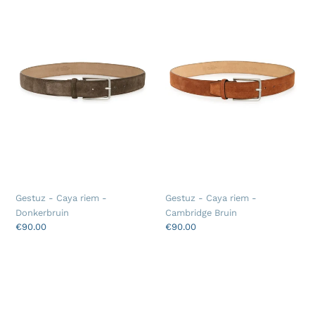
t
-
-
Caya
Caya
i
riem
riem
o
-
-
Donkerbruin
Cambridge
n
Bruin
:
Gestuz - Caya riem -
Gestuz - Caya riem -
Donkerbruin
Cambridge Bruin
Regular
€90.00
Regular
€90.00
price
price
Gestuz
-
Filua
riem