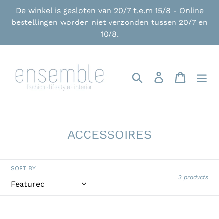
Skip
De winkel is gesloten van 20/7 t.e.m 15/8 - Online
to
bestellingen worden niet verzonden tussen 20/7 en
content
10/8.
Search
Log in
Cart
C
ACCESSOIRES
o
l
SORT BY
l
3 products
e
c
Gestuz
Gestuz