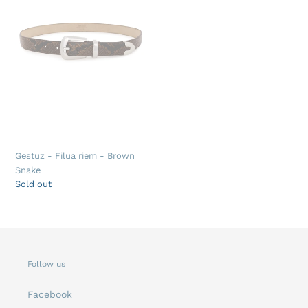
-
Brown
Snake
Gestuz - Filua riem - Brown
Snake
Regular
Sold out
price
Follow us
Facebook